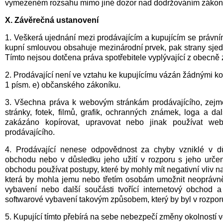
vymezeném rozsahu mimo jiné dozor nad dodržováním zákona č
X. Závěrečná ustanovení
1. Veškerá ujednání mezi prodávajícím a kupujícím se právn
kupní smlouvou obsahuje mezinárodní prvek, pak strany sjedn
Tímto nejsou dotčena práva spotřebitele vyplývající z obecně
2. Prodávající není ve vztahu ke kupujícímu vázán žádnými k
1 písm. e) občanského zákoníku.
3. Všechna práva k webovým stránkám prodávajícího, zejmé
stránky, fotek, filmů, grafik, ochranných známek, loga a d
zakázáno kopírovat, upravovat nebo jinak používat we
prodávajícího.
4. Prodávající nenese odpovědnost za chyby vzniklé v dů
obchodu nebo v důsledku jeho užití v rozporu s jeho určen
obchodu používat postupy, které by mohly mít negativní vliv 
která by mohla jemu nebo třetím osobám umožnit neoprávn
vybavení nebo další součásti tvořící internetový obchod a
softwarové vybavení takovým způsobem, který by byl v rozpor
5. Kupující tímto přebírá na sebe nebezpečí změny okolností