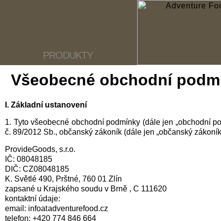
PRODUKTY
Všeobecné obchodní podm
I. Základní ustanovení
1. Tyto všeobecné obchodní podmínky (dále jen „obchodní po
č. 89/2012 Sb., občanský zákoník (dále jen „občanský zákoník
ProvideGoods, s.r.o.
IČ: 08048185
DIČ: CZ08048185
K. Světlé 490, Prštné, 760 01 Zlín
zapsané u Krajského soudu v Brně , C 111620
kontaktní údaje:
email: info
adventurefood.cz
telefon: +420 774 846 664