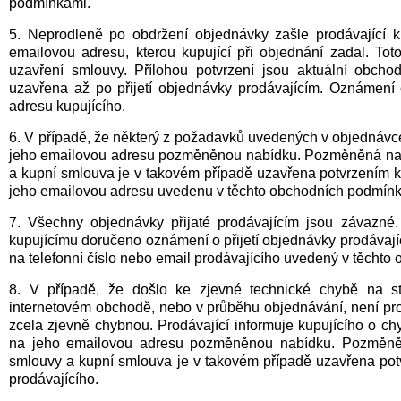
podmínkami.
5. Neprodleně po obdržení objednávky zašle prodávající k
emailovou adresu, kterou kupující při objednání zadal. To
uzavření smlouvy. Přílohou potvrzení jsou aktuální obcho
uzavřena až po přijetí objednávky prodávajícím. Oznámení 
adresu kupujícího.
6. V případě, že některý z požadavků uvedených v objednávce
jeho emailovou adresu pozměněnou nabídku. Pozměněná nab
a kupní smlouva je v takovém případě uzavřena potvrzením kup
jeho emailovou adresu uvedenu v těchto obchodních podmín
7. Všechny objednávky přijaté prodávajícím jsou závazné.
kupujícímu doručeno oznámení o přijetí objednávky prodávajíc
na telefonní číslo nebo email prodávajícího uvedený v těcht
8. V případě, že došlo ke zjevné technické chybě na st
internetovém obchodě, nebo v průběhu objednávání, není pro
zcela zjevně chybnou. Prodávající informuje kupujícího o c
na jeho emailovou adresu pozměněnou nabídku. Pozměně
smlouvy a kupní smlouva je v takovém případě uzavřena potv
prodávajícího.