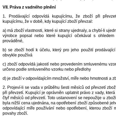
VII. Práva z vadného plnění
1. Prodávající odpovídá kupujícímu, že zboží při převz
kupujícímu, že v době, kdy kupující zboží převzal:
a) má zboží vlastnosti, které si strany ujednaly, a chybí-li uje
výrobce popsal nebo které kupující očekával s ohledem
prováděné,
b) se zboží hodí k účelu, který pro jeho použití prodávají
obvykle používá
c) zboží odpovídá jakostí nebo provedením smluvenému vzork
určeno podle smluveného vzorku nebo předlohy
d) je zboží v odpovídajícím množství, míře nebo hmotnosti a
2. Projeví-li se vada v průběhu šesti měsíců od převzetí zbož
při převzetí. Kupující je oprávněn uplatnit právo z vady, kte
čtyř měsíců od převzetí. Toto ustanovení se nepoužije u zbož
byla nižší cena ujednána, na opotřebení zboží způsobené je
odpovídající míře používání nebo opotřebení, kterou zboží mě
povahy zboží.