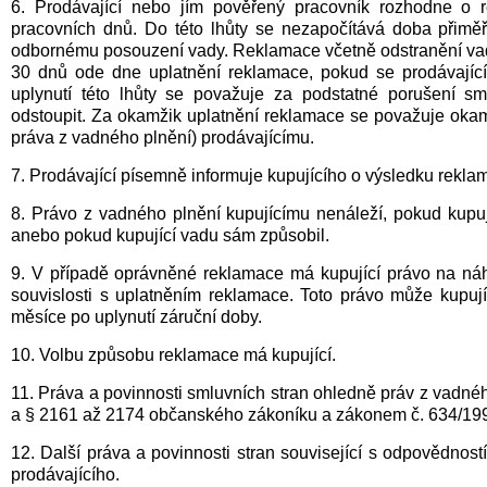
6. Prodávající nebo jím pověřený pracovník rozhodne o re
pracovních dnů. Do této lhůty se nezapočítává doba přimě
odbornému posouzení vady. Reklamace včetně odstranění vad
30 dnů ode dne uplatnění reklamace, pokud se prodávající
uplynutí této lhůty se považuje za podstatné porušení s
odstoupit. Za okamžik uplatnění reklamace se považuje okamž
práva z vadného plnění) prodávajícímu.
7. Prodávající písemně informuje kupujícího o výsledku rekla
8. Právo z vadného plnění kupujícímu nenáleží, pokud kupuj
anebo pokud kupující vadu sám způsobil.
9. V případě oprávněné reklamace má kupující právo na ná
souvislosti s uplatněním reklamace. Toto právo může kupují
měsíce po uplynutí záruční doby.
10. Volbu způsobu reklamace má kupující.
11. Práva a povinnosti smluvních stran ohledně práv z vadnéh
a § 2161 až 2174 občanského zákoníku a zákonem č. 634/1992
12. Další práva a povinnosti stran související s odpovědnost
prodávajícího.