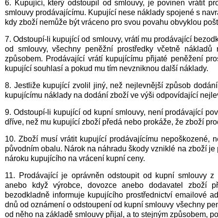
6. Kupující, který odstoupil od smlouvy, je povinen vrátit
smlouvy prodávajícímu. Kupující nese náklady spojené s navrá
kdy zboží nemůže být vráceno pro svou povahu obvyklou pošt
7. Odstoupí-li kupující od smlouvy, vrátí mu prodávající bezo
od smlouvy, všechny peněžní prostředky včetně nákladů n
způsobem. Prodávající vrátí kupujícímu přijaté peněžení pr
kupující souhlasí a pokud mu tím nevzniknou další náklady.
8. Jestliže kupující zvolil jiný, než nejlevnější způsob dodání 
kupujícímu náklady na dodání zboží ve výši odpovídající nej
9. Odstoupí-li kupující od kupní smlouvy, není prodávající pov
dříve, než mu kupující zboží předá nebo prokáže, že zboží pro
10. Zboží musí vrátit kupující prodávajícímu nepoškozené, 
původním obalu. Nárok na náhradu škody vzniklé na zboží je p
nároku kupujícího na vrácení kupní ceny.
11. Prodávající je oprávněn odstoupit od kupní smlouvy z
anebo když výrobce, dovozce anebo dodavatel zboží pře
bezodkladně informuje kupujícího prostřednictví emailové a
dnů od oznámení o odstoupení od kupní smlouvy všechny peně
od něho na základě smlouvy přijal, a to stejným způsobem, 