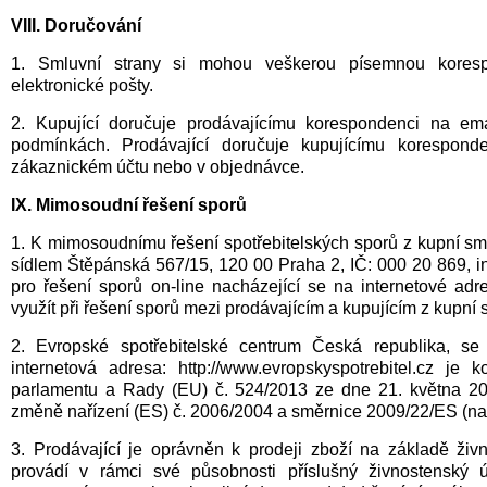
VIII. Doručování
1. Smluvní strany si mohou veškerou písemnou korespo
elektronické pošty.
2. Kupující doručuje prodávajícímu korespondenci na e
podmínkách. Prodávající doručuje kupujícímu korespon
zákaznickém účtu nebo v objednávce.
IX. Mimosoudní řešení sporů
1. K mimosoudnímu řešení spotřebitelských sporů z kupní sm
sídlem Štěpánská 567/15, 120 00 Praha 2, IČ: 000 20 869, inte
pro řešení sporů on-line nacházející se na internetové adr
využít při řešení sporů mezi prodávajícím a kupujícím z kupní 
2. Evropské spotřebitelské centrum Česká republika, s
internetová adresa: http://www.evropskyspotrebitel.cz je
parlamentu a Rady (EU) č. 524/2013 ze dne 21. května 201
změně nařízení (ES) č. 2006/2004 a směrnice 2009/22/ES (naří
3. Prodávající je oprávněn k prodeji zboží na základě živ
provádí v rámci své působnosti příslušný živnostenský