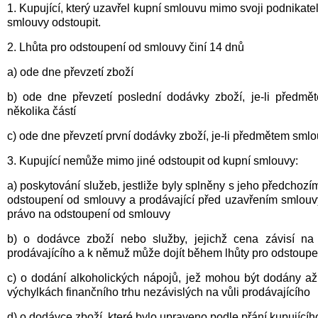
1. Kupující, který uzavřel kupní smlouvu mimo svoji podnikate
smlouvy odstoupit.
2. Lhůta pro odstoupení od smlouvy činí 14 dnů
a) ode dne převzetí zboží
b) ode dne převzetí poslední dodávky zboží, je-li předm
několika částí
c) ode dne převzetí první dodávky zboží, je-li předmětem sm
3. Kupující nemůže mimo jiné odstoupit od kupní smlouvy:
a) poskytování služeb, jestliže byly splněny s jeho předchoz
odstoupení od smlouvy a prodávající před uzavřením smlouv
právo na odstoupení od smlouvy
b) o dodávce zboží nebo služby, jejichž cena závisí na 
prodávajícího a k němuž může dojít během lhůty pro odstoup
c) o dodání alkoholických nápojů, jež mohou být dodány až p
výchylkách finančního trhu nezávislých na vůli prodávajícího
d) o dodávce zboží, které bylo upraveno podle přání kupující