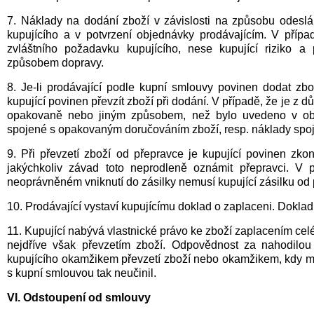
7. Náklady na dodání zboží v závislosti na způsobu odeslá
kupujícího a v potvrzení objednávky prodávajícím. V příp
zvláštního požadavku kupujícího, nese kupující riziko a
způsobem dopravy.
8. Je-li prodávající podle kupní smlouvy povinen dodat zb
kupující povinen převzít zboží při dodání. V případě, že je z 
opakovaně nebo jiným způsobem, než bylo uvedeno v obje
spojené s opakovaným doručováním zboží, resp. náklady spo
9. Při převzetí zboží od přepravce je kupující povinen zko
jakýchkoliv závad toto neprodleně oznámit přepravci. V 
neoprávněném vniknutí do zásilky nemusí kupující zásilku od 
10. Prodávající vystaví kupujícímu doklad o zaplaceni. Dokla
11. Kupující nabývá vlastnické právo ke zboží zaplacením cel
nejdříve však převzetím zboží. Odpovědnost za nahodilou 
kupujícího okamžikem převzetí zboží nebo okamžikem, kdy měl 
s kupní smlouvou tak neučinil.
VI. Odstoupení od smlouvy