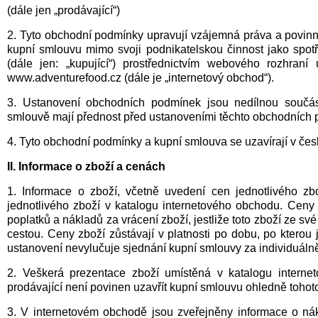
(dále jen „prodávající“)
2. Tyto obchodní podmínky upravují vzájemná práva a povinnos
kupní smlouvu mimo svoji podnikatelskou činnost jako spotř
(dále jen: „kupující“) prostřednictvím webového rozhra
www.adventurefood.cz (dále je „internetový obchod“).
3. Ustanovení obchodních podmínek jsou nedílnou součás
smlouvě mají přednost před ustanoveními těchto obchodních
4. Tyto obchodní podmínky a kupní smlouva se uzavírají v če
II. Informace o zboží a cenách
1. Informace o zboží, včetně uvedení cen jednotlivého zb
jednotlivého zboží v katalogu internetového obchodu. Ceny
poplatků a nákladů za vrácení zboží, jestliže toto zboží ze s
cestou. Ceny zboží zůstávají v platnosti po dobu, po ktero
ustanovení nevylučuje sjednání kupní smlouvy za individuál
2. Veškerá prezentace zboží umístěná v katalogu internet
prodávající není povinen uzavřít kupní smlouvu ohledně tohoto
3. V internetovém obchodě jsou zveřejněny informace o ná